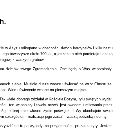
h.
cie w Asyżu odkopano w obecności dwóch kardynałów i kilkunastu
jego towarzysze około 700 lat, a jeszcze o nich pamiętają i czczą
zeregów, z waszych grobów.
 tom dziejów swego Zgromadzenia. One będą o Was wspominały.
samych siebie. Musicie dusze wasze uświęcać na wzór Chrystusa.
kąpi. Więc uświęcenie własne na pierwszym miejscu.
ak wiele dobrego zdziałał w Kościele
Bożym, tylu świętych wydał!
ści, ten wspaniały i trwały rozwój jest owocem umiłowania przez
ożej, której całe własne życie poświęcił. I Wy ukochajcie swoje
ym szczęściem, realizacje jego zadań - waszą potrzebą i dumą.
przyszliście tu po wygody, po przyjemności, po zaszczyty. Jestem