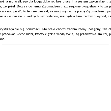
ożna nic wielkiego dla Boga dokonać bez ofiary. I ja jestem zakonnikiem. 
 że jeżeli Bóg za co temu Zgromadzeniu szczególnie błogosławi - to za jeg
całą noc pisał", to ten się cieszył, że mógł się nocną pracą Zgromadzeniu p
dziecie do naszych biednych wychodźców, nie będzie tam żadnych wygód, ż
strzegajcie się ponurości. Kto stale chodzi zachmurzony. posępny, ten o
 pracować wśród ludzi, którzy ciężkie wiodą życie, są przeważnie smutni, p
sna.