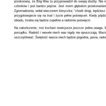
przekonany, że Bóg Was tu przyprowadził do swojej służby. Nie m
członków i jest bardzo prężne. Jest moim głębokim przekonaniem,
Zgromadzenia, wołał wieczorem kleryczka: "chodź drogi, będziesz 
przygotowujecie się na trud i życie pełne poświęceń. Kiedy pój
obiadu, trzeba się będzie zupełnie a radośnie poświęcić.
Na zakończenie, moi kochani nowicjusze jeszcze jedna uwaga. Wy
porządku. Radość i wesele niech was nigdy nie opuszczają. Macie
uszczęśliwiać. Świętość wasza niech będzie pogodna, jasna, rado