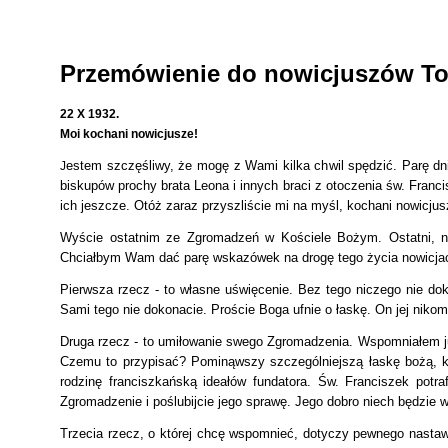
Przemówienie do nowicjuszów To
22 X 1932.
Moi kochani nowicjusze!
estem szczęśliwy, że mogę z Wami kilka chwil spędzić. Parę d
J
biskupów prochy brata Leona i innych braci z otoczenia św. Franc
ich jeszcze. Otóż zaraz przyszliście mi na myśl, kochani nowicju
Wyście ostatnim ze Zgromadzeń w Kościele Bożym. Ostatni, n
Chciałbym Wam dać parę wskazówek na drogę tego życia nowicjack
Pierwsza rzecz - to własne uświęcenie. Bez tego niczego nie d
Sami tego nie dokonacie. Proście Boga ufnie o łaskę. On jej ni
Druga rzecz - to umiłowanie swego Zgromadzenia. Wspomniałem już
Czemu to przypisać? Pominąwszy szczególniejszą łaskę bożą, któ
rodzinę franciszkańską ideałów fundatora. Św. Franciszek potra
Zgromadzenie i poślubijcie jego sprawę. Jego dobro niech będzie 
Trzecia rzecz, o której chcę wspomnieć, dotyczy pewnego nastawi