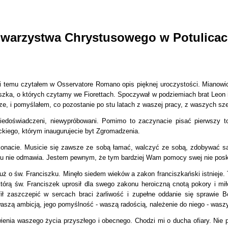
warzystwa Chrystusowego w Potulicac
ni temu czytałem w Osservatore Romano opis pięknej uroczystości. Mianowi
iszka, o których czytamy we Fiorettach. Spoczywał w podziemiach brat Leon i 
sze, i pomyślałem, co pozostanie po stu latach z waszej pracy, z waszych s
iedoświadczeni, niewypróbowani. Pomimo to zaczynacie pisać pierwszy
iego, którym inaugurujecie byt Zgromadzenia.
okonacie. Musicie się zawsze ze sobą łamać, walczyć ze sobą, zdobywać 
komu nie odmawia. Jestem pewnym, że tym bardziej Wam pomocy swej nie pos
 o św. Franciszku. Minęło siedem wieków a zakon franciszkański istnieje. T
rą św. Franciszek uprosił dla swego zakonu heroiczną cnotą pokory i miło
fił zaszczepić w sercach braci żarliwość i zupełne oddanie się sprawie B
waszą ambicją, jego pomyślność - waszą radością, należenie do niego - wasz
enia waszego życia przyszłego i obecnego. Chodzi mi o ducha ofiary. Nie 