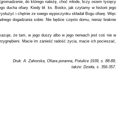
Zgromadzenie, do którego należę, choć młode, liczy osiem tysięcy
o ducha ofiary. Kiedy bł. ks. Bosko, jak czytamy w historii jego
rzysłużyć i chętnie ze swego wypoczynku składał Bogu ofiarę. Więc
adnego dogadzania sobie. Nie będzie często domu, nieraz braknie
kazuje, że tam, w jego duszy albo w jego nerwach jest coś nie w
rzygnębieni. Macie im zanieść radość życia, macie ich pocieszać,
Druk: A. Zahorska, Ofiara poranna, Potulice 1939, s. 88-89;
także: Dzieła, s. 356-357.