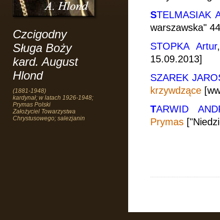
S
TELMASIAK A
warszawska" 44(
Czcigodny
STOPKA Artur
Sługa Boży
15.09.2013]
kard. August
Hlond
SZAREK JARO
krzywdzące
[www
(1881-1948)
kardynał; w latach 1926-1948;
Prymas Polski
T
ARWID AND
Założyciel Towarzystwa
Chrystusowego; salezjanin
Prymas
["Niedzi