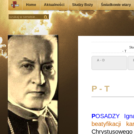
Home
Aktualności
Słudzy Boży
Świadkowie wiary
Słu
- T
A - D
P - T
P
OSADZY Ign
beatyfikacji k
Chrystusowego 