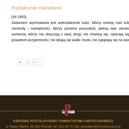
Kształcenie charakteru.
[VII 1905]
Zadaniem wychowania jest wykształcenie ludzi, którzy umieją nad sob
ciemnoty i namiętności, którzy pomimo przeszkód, pełnią swe obow
sumienia, którzy nie zbaczają z swej drogi, nie chwieją się, opierają s
powabom przyjemności, nie lękają się walki i trudu, nie oglądają się na opi
1
2
3
OŚRODEK POSTULATORSKI TOWARZYSTWA CHRYSTUSOWEGO
ul. Panny Marii 4, 60-962 Poznań, tel. (61) 64 72 100,
postulator@chrystusowcy.pl