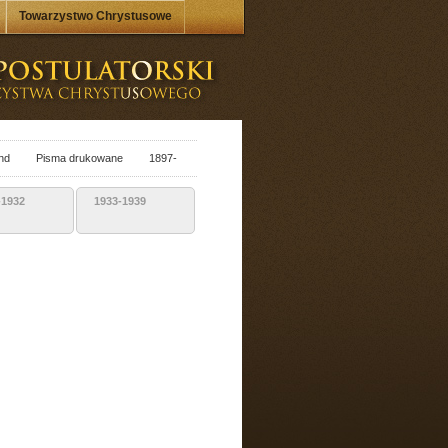
Towarzystwo Chrystusowe
nd
Pisma drukowane
1897-
-1932
1933-1939