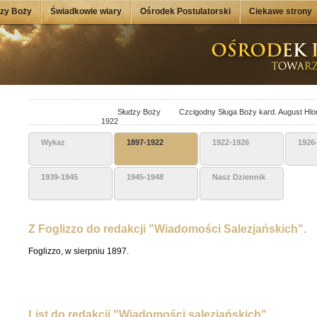
dzy Boży
Świadkowie wiary
Ośrodek Postulatorski
Ciekawe strony
Słudzy Boży
Czcigodny Sługa Boży kard. August Hlo
1922
Wykaz
1897-1922
1922-1926
1926
1939-1945
1945-1948
Nasz Dziennik
Z Foglizzo do redakcji "Wiadomości Salezjańskich".
Foglizzo, w sierpniu 1897.
List do redakcji "Wiadomości salezjańskich".