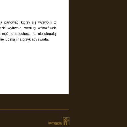
ą panować, którzy się wyzwolili z
iązki wytrwale, według wskazówek
ię mężnie zniechęceniu, nie ulegają
nię ludzką i na przykłady świata.