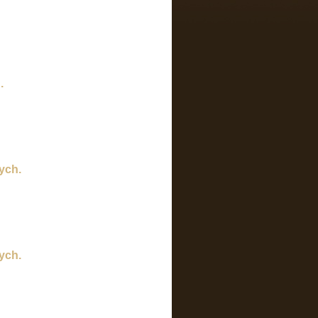
.
ych.
ych.