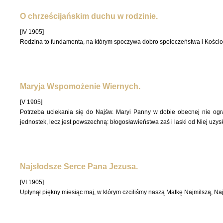
O chrześcijańskim duchu w rodzinie.
[IV 1905]
Rodzina to fundamenta, na którym spoczywa dobro społeczeństwa i Kościo
Maryja Wspomożenie Wiernych.
[V 1905]
Potrzeba uciekania się do Najśw. Maryi Panny w dobie obecnej nie ogr
jednostek, lecz jest powszechną: błogosławieństwa zaś i laski od Niej uzy
Najsłodsze Serce Pana Jezusa.
[VI 1905]
Upłynął piękny miesiąc maj, w którym czciliśmy naszą Matkę Najmilszą, N