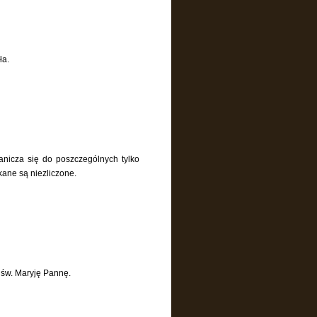
ła.
anicza się do poszczególnych tylko
skane są niezliczone.
ajśw. Maryję Pannę.