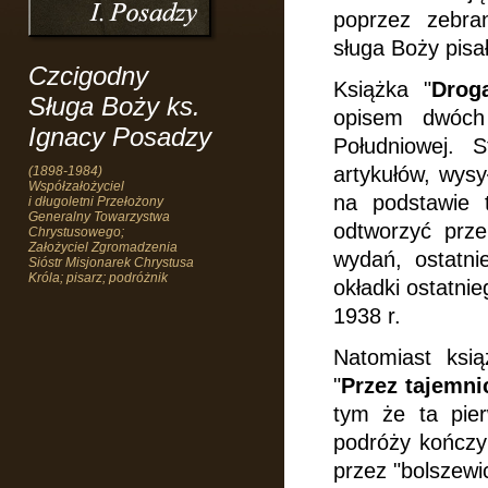
poprzez zebran
sługa Boży pisa
Czcigodny
Książka "
Drog
Sługa Boży ks.
opisem dwóch
Ignacy Posadzy
Południowej. 
artykułów, wysy
(1898-1984)
Współzałożyciel
na podstawie t
i długoletni Przełożony
Generalny Towarzystwa
odtworzyć prze
Chrystusowego;
Założyciel Zgromadzenia
wydań, ostatni
Sióstr Misjonarek Chrystusa
Króla; pisarz; podróżnik
okładki ostatni
1938 r.
Natomiast ksią
"
Przez tajemn
tym że ta pier
podróży kończy 
przez "bolszewi