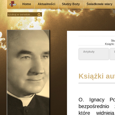
Home
Aktualności
Słudzy Boży
Świadkowie wiary
Słu
Książki
Artykuły
Książki au
O. Ignacy Po
bezpośrednio 
które widniej