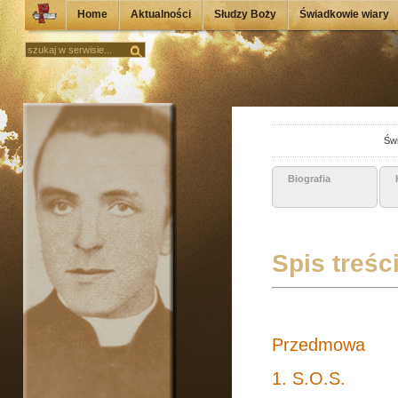
Home
Aktualności
Słudzy Boży
Świadkowie wiary
Świ
Biografia
Spis treśc
Przedmowa
1. S.O.S.