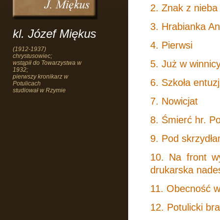
2. Znak z nieba
3. Hrabianka An
kl. Józef Miękus
4. Pierwsi
(1912-1937)
chrystusowiec;
5. Już w winnic
wstąpił do Towarzystwa w
1932;
pierwszy kronikarz w
6. Szkoła entu
Potulicach
studiował w Rzymie
7. Nowicjat
8. Śmierć hr. Pot
9. Pod skrzydła
10. Na front 
drukarska nade
11. Obecność w
12. Potulicki bra