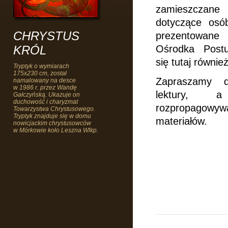
zamieszczane
dotyczące osób
CHRYSTUS
prezentowan
KRÓL
Ośrodka Postu
się tutaj również
Tryptyk o wymiarach
175x230 cm, został
Zapraszamy d
namalowany na desce
w 1986 r. przez Wandę
lektury, 
Gałczyńską. Ukazuje on
duchowość i charyzmat
rozpropago
Towarzystwa Chrystusowego.
Tryptyk znajduje się w domu
materiałów.
nowicjackim chrystusowców
w Mórkowie koło Leszna Wlkp.