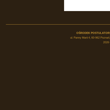
OŚRODEK POSTULATOR
ul. Panny Marii 4, 60-962 Poznań,
2026 