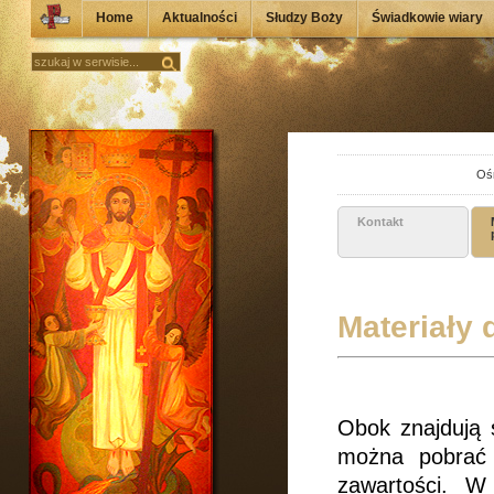
Home
Aktualności
Słudzy Boży
Świadkowie wiary
Ośr
Kontakt
Materiały 
Obok znajdują s
można pobrać 
zawartości. W