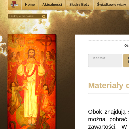
Home
Aktualności
Słudzy Boży
Świadkowie wiary
Ośr
Kontakt
Materiały 
Obok znajdują s
można pobrać 
zawartości. W