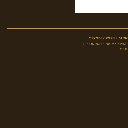
OŚRODEK POSTULATOR
ul. Panny Marii 4, 60-962 Poznań,
2026 