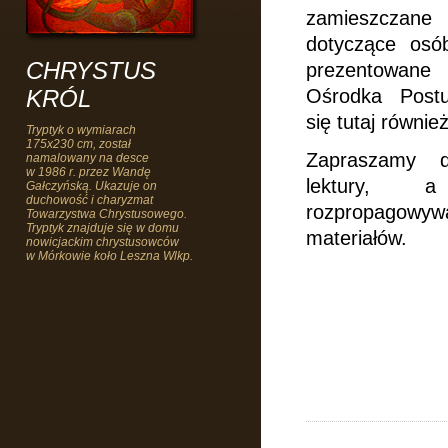
zamieszczane
dotyczące osób
CHRYSTUS
prezentowan
KRÓL
Ośrodka Postu
się tutaj również
Tryptyk o wymiarach
175x230 cm, został
Zapraszamy d
namalowany na desce
w 1986 r. przez Wandę
lektury, 
Gałczyńską. Ukazuje on
duchowość i charyzmat
rozpropago
Towarzystwa Chrystusowego.
Tryptyk znajduje się w domu
materiałów.
nowicjackim chrystusowców
w Mórkowie koło Leszna Wlkp.