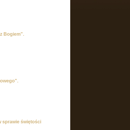
 z Bogiem".
twowego".
 w sprawie świętości