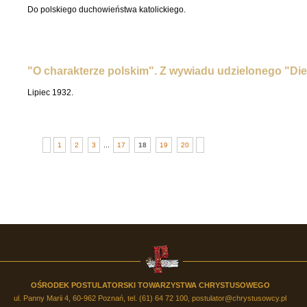
Do polskiego duchowieństwa katolickiego.
"O charakterze polskim". Z wywiadu udzielonego "Die 
Lipiec 1932.
1
2
3
...
17
18
19
20
OŚRODEK POSTULATORSKI TOWARZYSTWA CHRYSTUSOWEGO
ul. Panny Marii 4, 60-962 Poznań, tel. (61) 64 72 100,
postulator@chrystusowcy.pl