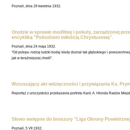
Poznań, dnia 29 kwietnia 1932.
Orędzie w sprawie modlitwy i pokuty, zarządzonej prze
encykliką "Pobudzeni miłością Chrystusową".
Poznań, dnia 24 maja 1932.
"Od potopu rodzaj ludzki bodaj kiedy doznał tak głębokiego i powszechn
jak w teraźniejszej chwili".
Wzruszający akt wdzięczności i przywiązania Ks. Pry
Reportaż z uroczystości przekazania portretu Kard. A. Hlonda Radzie Miejs
Słowo wstępne do broszury "Liga Obrony Powietrznej 
Poznań, 5 VII 1932.