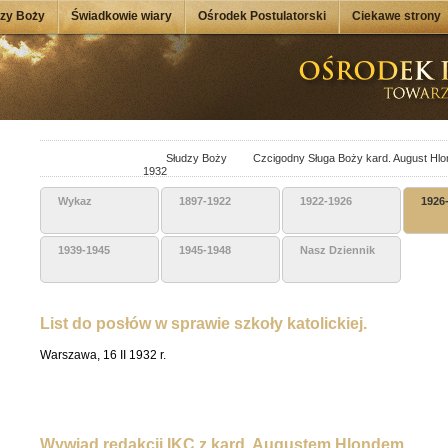
dzy Boży
Świadkowie wiary
Ośrodek Postulatorski
Ciekawe strony
Słudzy Boży
Czcigodny Sługa Boży kard. August Hlo
1932
Wykaz
1897-1922
1922-1926
1926
1939-1945
1945-1948
Nasz Dziennik
List do posłów w sprawie szkoły katolickiej.
Warszawa, 16 II 1932 r.
Wywiad redakcji IKC z kard. Augustem Hlondem.