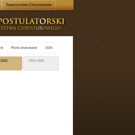
Towarzystwo Chrystusowe
nd
Pisma drukowane
1926-
-1932
1933-1939