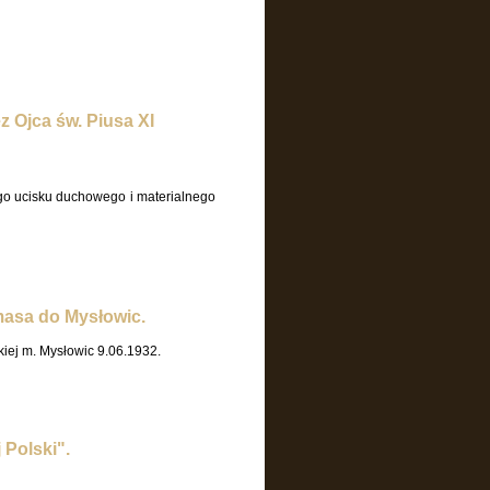
z Ojca św. Piusa XI
ego ucisku duchowego i materialnego
masa do Mysłowic.
kiej m. Mysłowic 9.06.1932.
Polski".