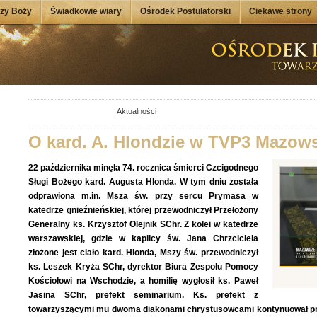
dzy Boży
Świadkowie wiary
Ośrodek Postulatorski
Ciekawe strony
Aktualności
O kard. A. Hlondzie w TVP3 Mazow
22 października minęła 74. rocznica śmierci Czcigodnego
Sługi Bożego kard. Augusta Hlonda. W tym dniu została
odprawiona m.in. Msza św. przy sercu Prymasa w
katedrze gnieźnieńskiej, której przewodniczył Przełożony
Generalny ks. Krzysztof Olejnik SChr. Z kolei w katedrze
warszawskiej, gdzie w kaplicy św. Jana Chrzciciela
złożone jest ciało kard. Hlonda, Mszy św. przewodniczył
ks. Leszek Kryża SChr, dyrektor Biura Zespołu Pomocy
Kościołowi na Wschodzie, a homilię wygłosił ks. Paweł
Jasina SChr, prefekt seminarium. Ks. prefekt z
towarzyszącymi mu dwoma diakonami chrystusowcami kontynuował przed