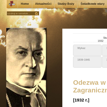
Home
Aktualności
Słudzy Boży
Świadkowie wiary
Słu
1932
Wykaz
1939-1945
Odezwa w 
Zagranicz
[1932 r.]