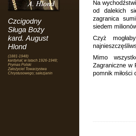
Na wychodźstwie
od dalekich si
zagranica sum
Czcigodny
siedem milionó
Sługa Boży
kard. August
Czyż mogłab
Hlond
najnieszczęśli
(1881-1948)
Mimo wszystk
kardynał; w latach 1926-1948;
Zagraniczne w P
Prymas Polski
Założyciel Towarzystwa
pomnik miłości c
Chrystusowego; salezjanin