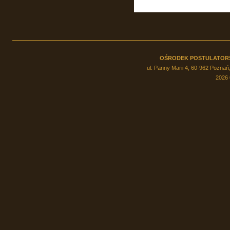
OŚRODEK POSTULATOR
ul. Panny Marii 4, 60-962 Poznań,
2026 