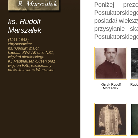
Poniżej pre
Postulatorskieg
ks. Rudolf
posiadał większ
przysyłanie s
Marszałek
Postulatorskieg
(1911-1948)
chrystusowiec
ps. "Opoka"; major,
kapelan ZWZ-AK oraz NSZ,
więzień niemieckiego
KL Mauthausen-Gusen oraz
więzień PRL, rozstrzelany
na Mokotowie w Warszawie
Kleryk Rudolf
Rudol
Marszałek