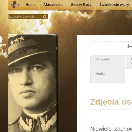
Home
Aktualności
Słudzy Boży
Świadkowie wiary
Świ
Biografia
Media
Zdjęcia os
Niewiele zachow