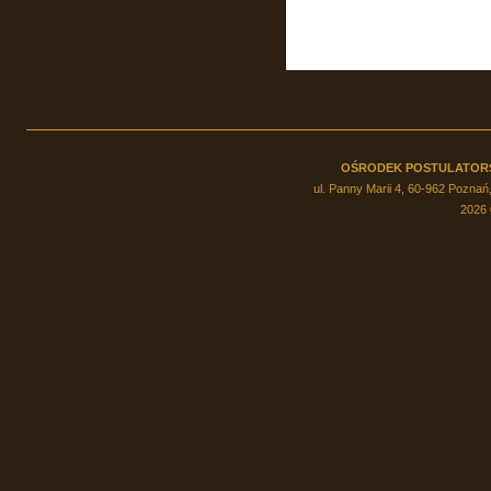
OŚRODEK POSTULATOR
ul. Panny Marii 4, 60-962 Poznań,
2026 