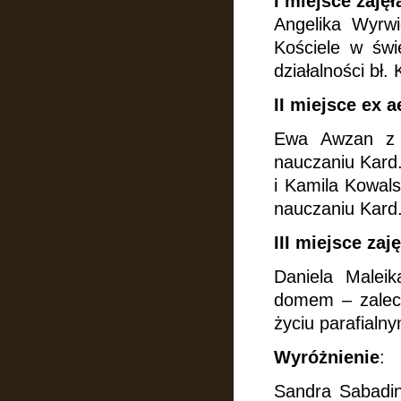
I miejsce zajęł
Angelika Wyrw
Kościele w świ
działalności bł.
II miejsce ex a
Ewa Awzan z 
nauczaniu Kard
i Kamila Kowals
nauczaniu Kard
III miejsce zaję
Daniela Malei
domem – zalece
życiu parafialny
Wyróżnienie
:
Sandra Sabadin