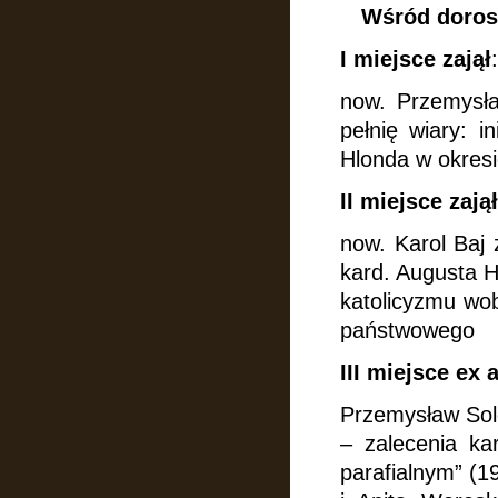
Wśród dorosł
I miejsce zajął
:
now. Przemysła
pełnię wiary: i
Hlonda w okres
II miejsce zajął
now. Karol Baj
kard. Augusta 
katolicyzmu wob
państwowego
III miejsce ex 
Przemysław Sol
– zalecenia ka
parafialnym” (19