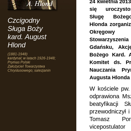
24 kwietnia 201
się uroczysto
Sługę Bożeg
Czcigodny
Hlonda zorgani
Sługa Boży
Okręgowy 
kard. August
Stowarzyszenia 
Hlond
Gdańsku, Akcj
Bożego Kard. 
(1881-1948)
kardynał; w latach 1926-1948;
Komitet ds. P
Prymas Polski
Założyciel Towarzystwa
Nauczania Pry
Chrystusowego; salezjanin
Augusta Hlonda
W kościele pw. 
odprawiona Msz
beatyfikacji 
przewodniczył i
Tomasz Po
vicepostu