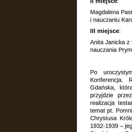
II miejsce
:
Magdalena Past
i nauczaniu Kar
III miejsce
:
Anita Janicka z
nauczania Prym
Po uroczysty
Konferencja.
Gdańska, która
przyjdzie prz
realizacja tes
temat pt. Pomn
Chrystusa Król
1932-
1939 – je