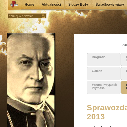
Home
Aktualności
Słudzy Boży
Świadkowie wiary
Słu
Biografia
Galeria
Forum Przyjaciół
Prymasa
Sprawozdan
2013