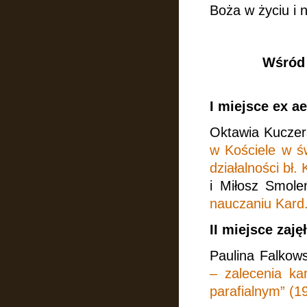
Boża w życiu i 
Wśród 
I miejsce ex ae
Oktawia Kuczer
w Kościele w ś
działalności bł.
i Miłosz Smole
nauczaniu Kard
II miejsce zaję
Paulina Falkow
– zalecenia ka
parafialnym” (19