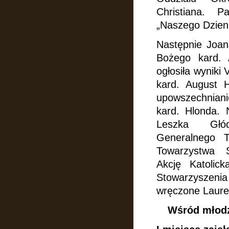
Christiana. 
„Naszego Dzien
Następnie Joann
Bożego kard.
ogłosiła wyniki
kard. August
upowszechniani
kard. Hlonda.
Leszka Głód
Generalnego
Towarzystwa S
Akcję
Katolic
Stowarzyszen
wręczone
Laure
Wśród młodzi