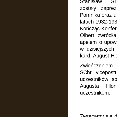
Stanisław G
zostały
zapre
Pomnika oraz ur
latach 1932-193
Kończąc Konfere
Olbert zwrócił
apelem o upow
w dzisiejszych
kard. August
Hl
Zwieńczeniem u
SChr vicepost
uczestników sp
Augusta Hl
uczestnikom.
Zwracamy się do