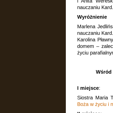
i Anita Weres
nauczaniu Kard
Wyróżnienie
Marlena Jedliń
nauczaniu Kard
Karolina Pławn
domem – zalece
życiu parafialny
Wśród 
I miejsce
:
Siostra Maria 
Boża w życiu i 