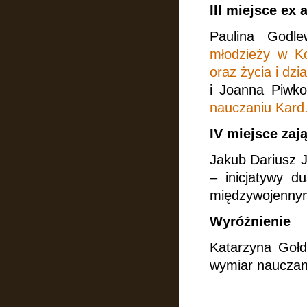
III miejsce ex 
Paulina Godl
młodzieży w Ko
oraz życia i dzi
i Joanna Piwk
nauczaniu Kard
IV miejsce zają
Jakub Dariusz J
– inicjatywy d
międzywojenny
Wyróżnienie
Katarzyna Gołd
wymiar nauczan