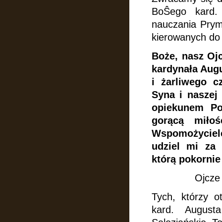
BoŜego kard.
nauczania Prym
kierowanych do
Boże, nasz Ojc
kardynała Aug
i żarliwego c
Syna i naszej
opiekunem Po
gorącą mił
Wspomożyciel
udziel mi za
którą pokornie
Ojcze 
Tych, którzy o
kard. August