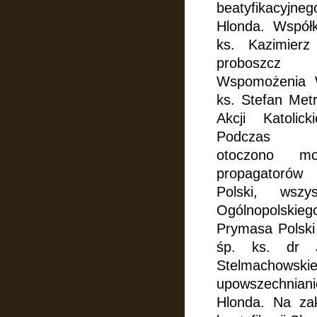
beatyfikacyj
Hlonda. Współk
ks. Kazimier
proboszcz
Wspomożenia
ks. Stefan Met
Akcji Katoli
Podczas 
otoczono
mo
propagatorów
Polski, wszys
Ogólnopolskie
Prymasa Polski 
śp. ks. dr
Stelmachowski
upowszechniani
Hlonda.
Na zak