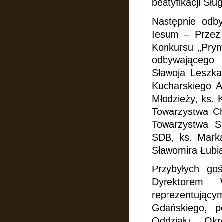
beatyfikacji Sł
Następnie odb
Iesum – Przez
Konkursu „Prym
odbywającego 
Sławoja Leszka
Kucharskiego A
Młodzieży, ks.
Towarzystwa Ch
Towarzystwa S
SDB, ks. Mark
Sławomira Łubi
Przybyłych go
Dyrektorem 
reprezentujący
Gdańskiego, p
Oddziału Okr